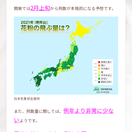
2月上旬
関東では
から飛散が本格的になる予想です。
日本気象協会提供
例年より非常に少な
また、飛散量に関しては、
い
ようです。