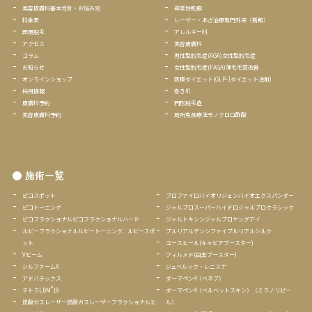
美容皮膚科基本方針・お悩み別
尋常性乾癬
料金表
レーザー・あざ治療専門外来（新館）
医療脱毛
アレルギー科
アクセス
美容皮膚科
コラム
男性型脱毛症(AGA)女性型脱毛症
お知らせ
女性型脱毛症(FAGA)薄毛毛質改善
オンラインショップ
医療ダイエット(GLP-1ダイエット注射
)
採用情報
巻き爪
皮膚科予約
円形脱毛症
美容皮膚科予約
局所免疫療法モノクロロ酢酸
施術一覧
ピコスポット
プロファイロバイオリジェンバイオエクスパンダー
ピコトーニング
ジャルプロスーパーハイドロジャルプロクラシック
ピコフラクショナルピコフラクショナルハード
ジャルトキシンジャルプロヤングアイ
ルビーフラクショナルルビートーニング、ルビースポ
プルリアルデンシファイプルリアルシルク
ット
ユースヒール(キャビアブースター)
Vビーム
フィルメド(白玉ブースター)
シルファームX
ジュベルック・レニスナ
アドバテックス
ダーマペン4（ベネブ）
®
テトラLDM
19
ダーマペン4（ベルベットスキン）（ミラノリピー
炭酸ガスレーザー炭酸ガスレーザー
フラクショナルエ
ル）