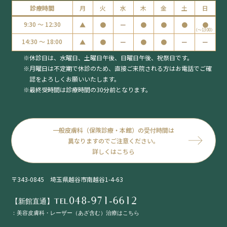
診療時間
月
火
水
木
金
土
日
9:30 ～ 12:30
▲
●
ー
●
●
●
●
（〜13:00）
14:30 ～ 18:00
▲
●
ー
●
●
ー
ー
休診日は、水曜日、土曜日午後、日曜日午後、祝祭日です。
月曜日は不定期で休診のため、
直接ご来院される方はお電話でご確
認をよろしくお願いいたします。
最終受時間は診療時間の30分前となります。
一般皮膚科（保険診療・本館）の受付時間は
異なりますのでご注意ください。
詳しくはこちら
〒343-0845 埼玉県越谷市南越谷1-4-63
【新館直通】TEL
：美容皮膚科・レーザー（あざ含む）治療はこちら