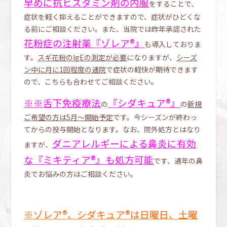
早めに抗ヒスタミン剤の内服
をすることで、
症状を軽く抑えることができますので、症状がひどくな
る前にご相談ください。また、当院では昨年承認された
花粉症の注射薬『ゾレア®』
も導入しておりま
す。
スギ花粉のIgEの測定が必要
になりますが、
シーズ
ン中に月に1回程度の通院
で症状の軽快が期待できます
ので、こちらも合わせてご相談ください。
※※
舌下免疫療法
『シダキュア®』
の
の
新規
ご希望の方は5月～開始予定
です。今シーズンが終わっ
てからの投与開始となります。なお、院外処方とはなり
ダニアレルギーによる鼻炎に有効
ますが、
な『ミキティア®』も処方可能
です、通年の鼻
炎でお悩みの方はご相談ください。
※ゾレア®、シダキュア®は日曜日、土曜