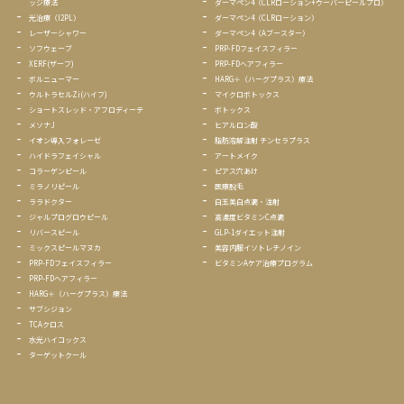
ッジ療法
ダーマペン4（CLRローション+ウーバーピールプロ）
光治療（I2PL）
ダーマペン4（CLRローション）
レーザーシャワー
ダーマペン4（Aブースター）
ソフウェーブ
PRP-FDフェイスフィラー
XERF(ザーフ)
PRP-FDヘアフィラー
ボルニューマー
HARG＋（ハーグプラス）療法
ウルトラセルZi(ハイフ)
マイクロボトックス
ショートスレッド・アフロディーテ
ボトックス
メソナJ
ヒアルロン酸
イオン導入フォレーゼ
脂肪溶解注射 チンセラプラス
ハイドラフェイシャル
アートメイク
コラーゲンピール
ピアス穴あけ
ミラノリピール
医療脱毛
ララ
ドクター
白玉美白点滴・注射
ジャルプログロウピール
高濃度ビタミンC点滴
リバースピール
GLP-1ダイエット注射
ミックスピールマヌカ
美容内服イソトレチノイン
PRP-FDフェイスフィラー
ビタミンAケア治療プログラム
PRP-FDヘアフィラー
HARG＋（ハーグプラス）療法
サブシジョン
TCAクロス
水光ハイコックス
ターゲットクール