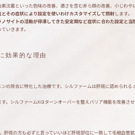
色素沈着といった色味の改善、酒さを含む赤ら顔の改善、小じわや
位とその症状により設定を使いわけカスタマイズして照射
します。
ラノサイトの活動が停滞してきた安定期など症状に合わた設定と当
めていきます。
に効果的な理由
ニンの除去に特化した治療です。シルファームは肝斑に認められる
ます。シルファームXはターンオーバーを整えバリア機能を改善させ
す。肝斑の方も必ずと言っていいほど肝斑部位に一致して毛細血管拡