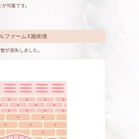
とが可能です。
ルファームX施術後
血管が消失しました。