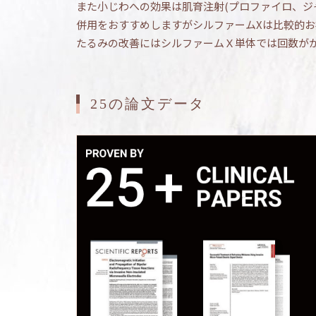
また小じわへの効果は肌育注射(プロファイロ、ジ
併用をおすすめしますがシルファームXは比較的
たるみの改善にはシルファームＸ単体では回数が
25の論文データ