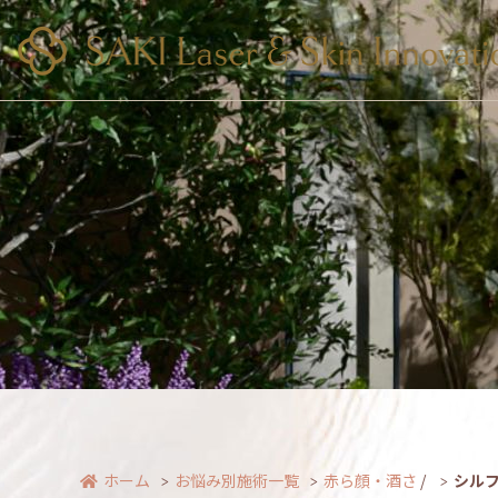
ホーム
お悩み別施術一覧
赤ら顔・酒さ
/
シルフ