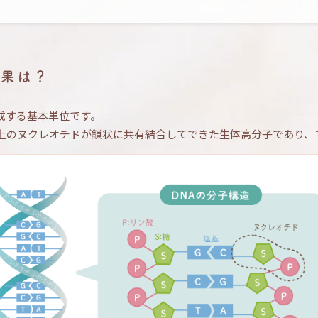
効果は？
構成する基本単位です。
個以上のヌクレオチドが鎖状に共有結合してできた生体高分子であり