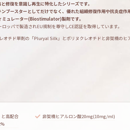
re)は予防と修復を意識し再生に特化したシリーズです。
キンブースターとしてだけでなく、優れた組織修復作用や抗炎症作
ーター(Biostimulator)製剤です。
ーロッパで製造されEU規制を尊守しCE認証を取得しています。
オチド単剤の「Pluryal Silk」とポリヌクレオチドと非架橋
) と高配合
非架橋ヒアルロン酸20mg(10mg/ml)
2%