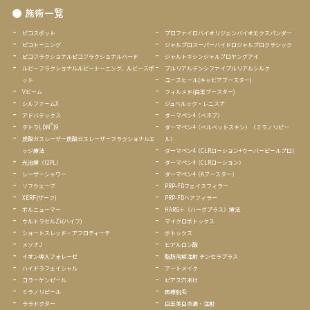
施術一覧
ピコスポット
プロファイロバイオリジェンバイオエクスパンダー
ピコトーニング
ジャルプロスーパーハイドロジャルプロクラシック
ピコフラクショナルピコフラクショナルハード
ジャルトキシンジャルプロヤングアイ
ルビーフラクショナルルビートーニング、ルビースポ
プルリアルデンシファイプルリアルシルク
ット
ユースヒール(キャビアブースター)
Vビーム
フィルメド(白玉ブースター)
シルファームX
ジュベルック・レニスナ
アドバテックス
ダーマペン4（ベネブ）
®
テトラLDM
19
ダーマペン4（ベルベットスキン）（ミラノリピー
炭酸ガスレーザー炭酸ガスレーザー
フラクショナルエ
ル）
ッジ療法
ダーマペン4（CLRローション+ウーバーピールプロ）
光治療（I2PL）
ダーマペン4（CLRローション）
レーザーシャワー
ダーマペン4（Aブースター）
ソフウェーブ
PRP-FDフェイスフィラー
XERF(ザーフ)
PRP-FDヘアフィラー
ボルニューマー
HARG＋（ハーグプラス）療法
ウルトラセルZi(ハイフ)
マイクロボトックス
ショートスレッド・アフロディーテ
ボトックス
メソナJ
ヒアルロン酸
イオン導入フォレーゼ
脂肪溶解注射 チンセラプラス
ハイドラフェイシャル
アートメイク
コラーゲンピール
ピアス穴あけ
ミラノリピール
医療脱毛
ララ
ドクター
白玉美白点滴・注射