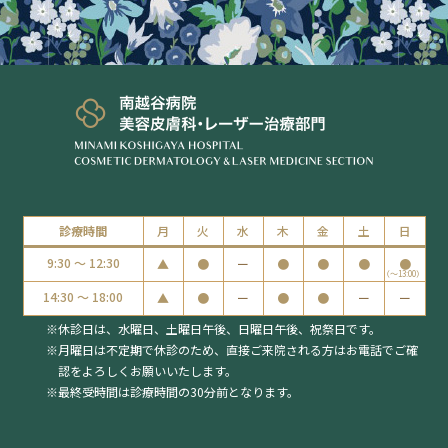
診療時間
月
火
水
木
金
土
日
9:30 ～ 12:30
▲
●
ー
●
●
●
●
（〜13:00）
14:30 ～ 18:00
▲
●
ー
●
●
ー
ー
休診日は、水曜日、土曜日午後、日曜日午後、祝祭日です。
月曜日は不定期で休診のため、
直接ご来院される方はお電話でご確
認をよろしくお願いいたします。
最終受時間は診療時間の30分前となります。