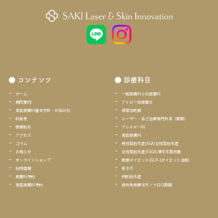
コンテンツ
診療科目
ホーム
一般皮膚科小児皮膚科
病院案内
アトピー性皮膚炎
美容皮膚科基本方針・お悩み別
尋常性乾癬
料金表
レーザー・あざ治療専門外来（新館）
医療脱毛
アレルギー科
アクセス
美容皮膚科
コラム
男性型脱毛症(AGA)女性型脱毛症
お知らせ
女性型脱毛症(FAGA)薄毛毛質改善
オンラインショップ
医療ダイエット(GLP-1ダイエット注射
)
採用情報
巻き爪
皮膚科予約
円形脱毛症
美容皮膚科予約
局所免疫療法モノクロロ酢酸