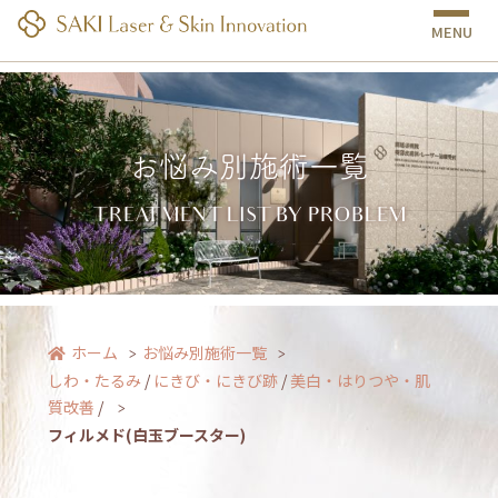
MENU
お悩み別施術一覧
TREATMENT LIST BY PROBLEM
フィルメド(白玉ブースター)｜南越谷病院 皮膚科・美容皮膚科・レーザー治療
部門｜しみ・たるみ・あざ治療
ホーム
お悩み別施術一覧
しわ・たるみ
/
にきび・にきび跡
/
美白・はりつや・肌
質改善
/
フィルメド(白玉ブースター)