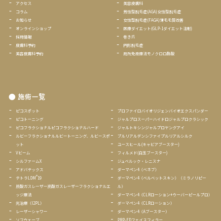
アクセス
美容皮膚科
コラム
男性型脱毛症(AGA)女性型脱毛症
お知らせ
女性型脱毛症(FAGA)薄毛毛質改善
オンラインショップ
医療ダイエット(GLP-1ダイエット注射
)
採用情報
巻き爪
皮膚科予約
円形脱毛症
美容皮膚科予約
局所免疫療法モノクロロ酢酸
施術一覧
ピコスポット
プロファイロバイオリジェンバイオエクスパンダー
ピコトーニング
ジャルプロスーパーハイドロジャルプロクラシック
ピコフラクショナルピコフラクショナルハード
ジャルトキシンジャルプロヤングアイ
ルビーフラクショナルルビートーニング、ルビースポ
プルリアルデンシファイプルリアルシルク
ット
ユースヒール(キャビアブースター)
Vビーム
フィルメド(白玉ブースター)
シルファームX
ジュベルック・レニスナ
アドバテックス
ダーマペン4（ベネブ）
®
テトラLDM
19
ダーマペン4（ベルベットスキン）（ミラノリピー
炭酸ガスレーザー炭酸ガスレーザー
フラクショナルエ
ル）
ッジ療法
ダーマペン4（CLRローション+ウーバーピールプロ）
光治療（I2PL）
ダーマペン4（CLRローション）
レーザーシャワー
ダーマペン4（Aブースター）
ソフウェーブ
PRP-FDフェイスフィラー