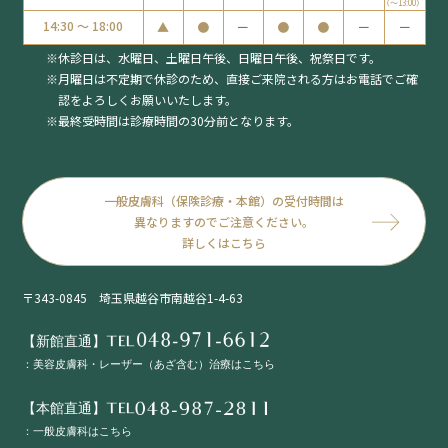
（〜13:00）
14:30 ～ 18:00
▲
●
ー
●
●
ー
ー
休診日は、水曜日、土曜日午後、日曜日午後、祝祭日です。
月曜日は不定期で休診のため、
直接ご来院される方はお電話でご確
認をよろしくお願いいたします。
最終受時間は診療時間の30分前となります。
一般皮膚科（保険診療・本館）の受付時間は
異なりますのでご注意ください。
詳しくはこちら
〒343-0845 埼玉県越谷市南越谷1-4-63
【新館直通】TEL
：美容皮膚科・レーザー（あざ含む）治療はこちら
【本館直通】TEL
：一般皮膚科はこちら