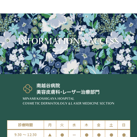
INFORMATION & ACCESS
診療時間アクセス
診療時間
月
火
水
木
金
土
日
9:30 ～ 12:30
▲
●
ー
●
●
●
●