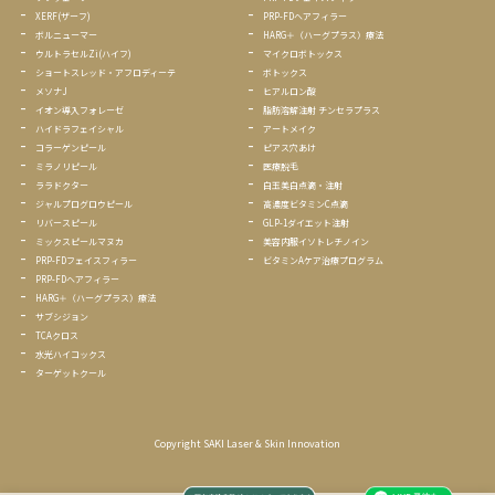
XERF(ザーフ)
PRP-FDヘアフィラー
ボルニューマー
HARG＋（ハーグプラス）療法
ウルトラセルZi(ハイフ)
マイクロボトックス
ショートスレッド・アフロディーテ
ボトックス
メソナJ
ヒアルロン酸
イオン導入フォレーゼ
脂肪溶解注射 チンセラプラス
ハイドラフェイシャル
アートメイク
コラーゲンピール
ピアス穴あけ
ミラノリピール
医療脱毛
ララ
ドクター
白玉美白点滴・注射
ジャルプログロウピール
高濃度ビタミンC点滴
リバースピール
GLP-1ダイエット注射
ミックスピールマヌカ
美容内服イソトレチノイン
PRP-FDフェイスフィラー
ビタミンAケア治療プログラム
PRP-FDヘアフィラー
HARG＋（ハーグプラス）療法
サブシジョン
TCAクロス
水光ハイコックス
ターゲットクール
Copyright SAKI Laser & Skin Innovation