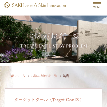
MENU
お悩み別施術一覧
TREATMENT LIST BY PROBLEM
美容｜南越谷病院 皮膚科・美容皮膚科・レーザー治療部門｜しみ・たるみ・
あざ治療
ホーム
お悩み別施術一覧
美容
ターゲットクール（Target Cool®）