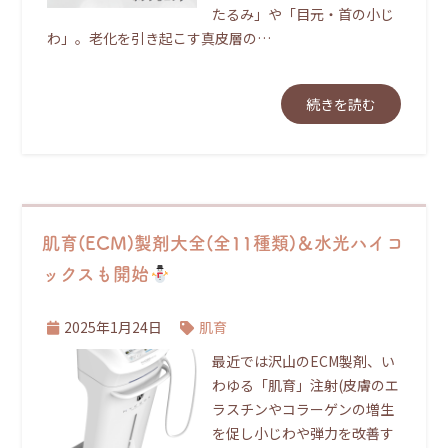
たるみ」や「目元・首の小じ
わ」。老化を引き起こす真皮層の…
続きを読む
肌育(ECM)製剤大全(全11種類)＆水光ハイコ
ックスも開始
2025年1月24日
肌育
最近では沢山のECM製剤、い
わゆる「肌育」注射(皮膚のエ
ラスチンやコラーゲンの増生
を促し小じわや弾力を改善す