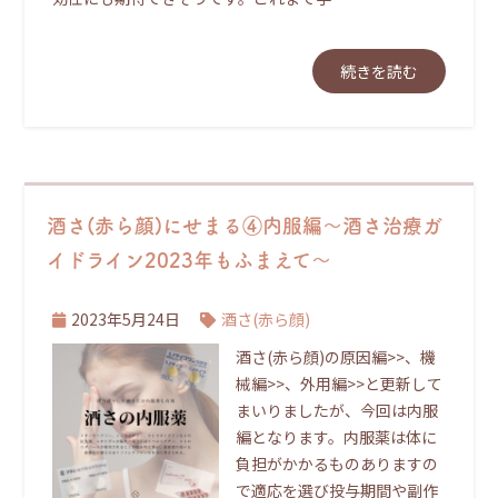
続きを読む
酒さ(赤ら顔)にせまる④内服編～酒さ治療ガ
イドライン2023年もふまえて～
2023年5月24日
酒さ(赤ら顔)
酒さ(赤ら顔)の原因編>>、機
械編>>、外用編>>と更新して
まいりましたが、今回は内服
編となります。内服薬は体に
負担がかかるものありますの
で適応を選び投与期間や副作