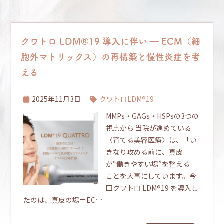
クワトロ LDM®19 導入に伴い ― ECM（細
胞外マトリックス）の再構築と慢性炎症を考
える
2025年11月3日
クワトロLDM®19
MMPs・GAGs・HSPsの3つの
視点から 当院が進めている
〈育てる美容医療〉は、「い
きなり攻める前に、真皮
が“働きやすい場”を整える」
ことを大事にしています。今
回クワトロ LDM®19 を導入し
たのは、真皮の場＝EC…