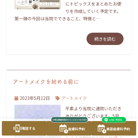
にトピックスをまとめたお便
りを作成していく予定です。
第一弾の今回は当院でできること、特徴と…
続きを読む
アートメイクを始める前に
2023年5月12日
アートメイク
平素より当院に通院いただき
ありがとうございます。5月
からアートメイクの施術がご
電話する
皮膚科予約
美容皮膚科予約
提供可能となります。
アー