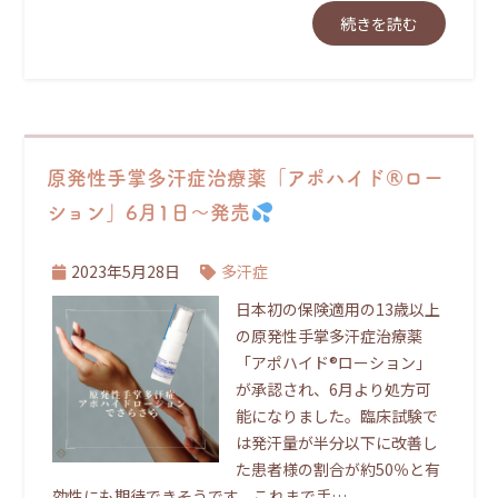
続きを読む
原発性手掌多汗症治療薬「アポハイド®ロー
ション」6月1日～発売
2023年5月28日
多汗症
日本初の保険適用の13歳以上
の原発性手掌多汗症治療薬
「アポハイド®ローション」
が承認され、6月より処方可
能になりました。臨床試験で
は発汗量が半分以下に改善し
た患者様の割合が約50％と有
効性にも期待できそうです。これまで手…