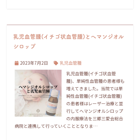
乳児血管腫(イチゴ状血管腫)とヘマンジオル
シロップ
2023年7月2日
乳児血管腫
乳児血管腫(イチゴ状血管
腫)、単純性血管腫の患者様も
増えてきました。当院では単
純性血管腫(イチゴ状血管腫)
の患者様はレーザー治療と並
行してヘマンジオルシロップ
の内服療法を三郷三愛会総合
病院と連携して行っていくこととなりま…