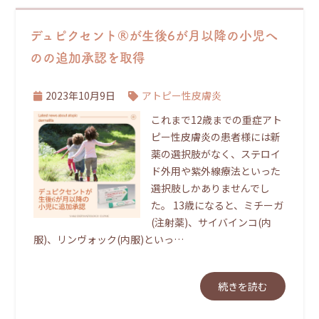
デュピクセント®が生後6が月以降の小児へ
のの追加承認を取得
2023年10月9日
アトピー性皮膚炎
これまで12歳までの重症アト
ピー性皮膚炎の患者様には新
薬の選択肢がなく、ステロイ
ド外用や紫外線療法といった
選択肢しかありませんでし
た。 13歳になると、ミチーガ
(注射薬)、サイバインコ(内
服)、リンヴォック(内服)といっ…
続きを読む