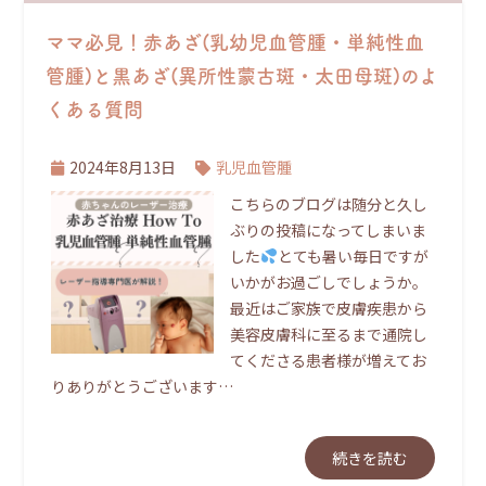
ママ必見！赤あざ(乳幼児血管腫・単純性血
管腫)と黒あざ(異所性蒙古斑・太田母斑)のよ
くある質問
2024年8月13日
乳児血管腫
こちらのブログは随分と久し
ぶりの投稿になってしまいま
した
とても暑い毎日ですが
いかがお過ごしでしょうか。
最近はご家族で皮膚疾患から
美容皮膚科に至るまで通院し
てくださる患者様が増えてお
りありがとうございます…
続きを読む