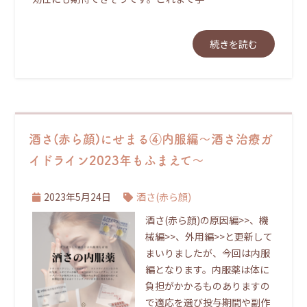
続きを読む
酒さ(赤ら顔)にせまる④内服編～酒さ治療ガ
イドライン2023年もふまえて～
2023年5月24日
酒さ(赤ら顔)
酒さ(赤ら顔)の原因編>>、機
械編>>、外用編>>と更新して
まいりましたが、今回は内服
編となります。内服薬は体に
負担がかかるものありますの
で適応を選び投与期間や副作