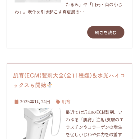
たるみ」や「目元・首の小じ
わ」。老化を引き起こす真皮層の…
続きを読む
肌育(ECM)製剤大全(全11種類)＆水光ハイコ
ックスも開始
2025年1月24日
肌育
最近では沢山のECM製剤、い
わゆる「肌育」注射(皮膚のエ
ラスチンやコラーゲンの増生
を促し小じわや弾力を改善す