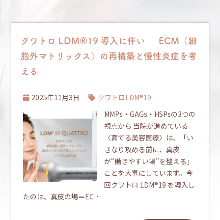
クワトロ LDM®19 導入に伴い ― ECM（細
胞外マトリックス）の再構築と慢性炎症を考
える
2025年11月3日
クワトロLDM®19
MMPs・GAGs・HSPsの3つの
視点から 当院が進めている
〈育てる美容医療〉は、「い
きなり攻める前に、真皮
が“働きやすい場”を整える」
ことを大事にしています。今
回クワトロ LDM®19 を導入し
たのは、真皮の場＝EC…