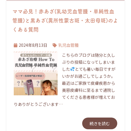
ママ必見！赤あざ(乳幼児血管腫・単純性血
管腫)と黒あざ(異所性蒙古斑・太田母斑)のよ
くある質問
2024年8月13日
乳児血管腫
こちらのブログは随分と久し
ぶりの投稿になってしまいま
した
とても暑い毎日ですが
いかがお過ごしでしょうか。
最近はご家族で皮膚疾患から
美容皮膚科に至るまで通院し
てくださる患者様が増えてお
りありがとうございます…
続きを読む