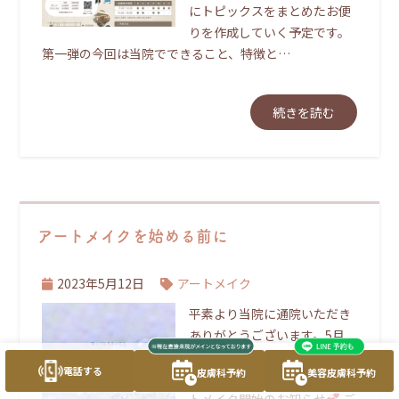
にトピックスをまとめたお便
りを作成していく予定です。
第一弾の今回は当院でできること、特徴と…
続きを読む
アートメイクを始める前に
2023年5月12日
アートメイク
平素より当院に通院いただき
ありがとうございます。5月
からアートメイクの施術がご
電話する
皮膚科予約
美容皮膚科予約
提供可能となります。
アー