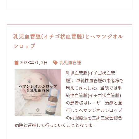
乳児血管腫(イチゴ状血管腫)とヘマンジオル
シロップ
2023年7月2日
乳児血管腫
乳児血管腫(イチゴ状血管
腫)、単純性血管腫の患者様も
増えてきました。当院では単
純性血管腫(イチゴ状血管腫)
の患者様はレーザー治療と並
行してヘマンジオルシロップ
の内服療法を三郷三愛会総合
病院と連携して行っていくこととなりま…