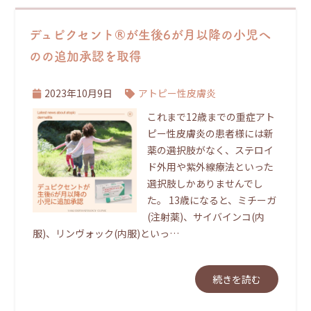
デュピクセント®が生後6が月以降の小児へ
のの追加承認を取得
2023年10月9日
アトピー性皮膚炎
これまで12歳までの重症アト
ピー性皮膚炎の患者様には新
薬の選択肢がなく、ステロイ
ド外用や紫外線療法といった
選択肢しかありませんでし
た。 13歳になると、ミチーガ
(注射薬)、サイバインコ(内
服)、リンヴォック(内服)といっ…
続きを読む