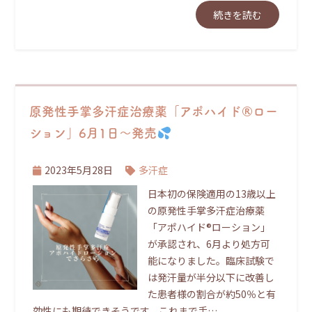
続きを読む
原発性手掌多汗症治療薬「アポハイド®ロー
ション」6月1日～発売
2023年5月28日
多汗症
日本初の保険適用の13歳以上
の原発性手掌多汗症治療薬
「アポハイド®ローション」
が承認され、6月より処方可
能になりました。臨床試験で
は発汗量が半分以下に改善し
た患者様の割合が約50％と有
効性にも期待できそうです。これまで手…